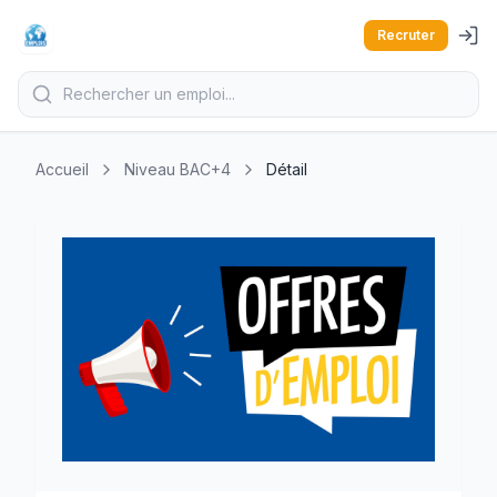
Recruter
Accueil
Niveau BAC+4
Détail