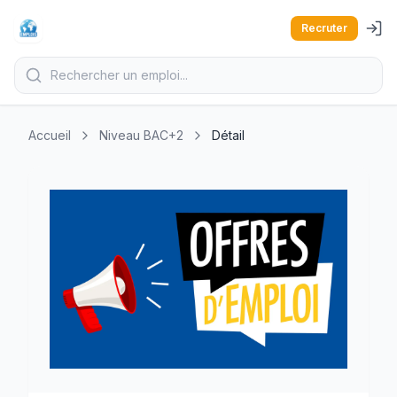
Recruter
Accueil
Niveau BAC+2
Détail