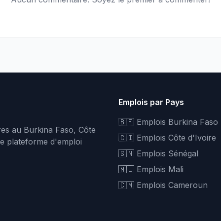
Emplois par Pays
🇧🇫 Emplois Burkina Faso
fres au Burkina Faso, Côte
🇨🇮 Emplois Côte d'Ivoire
re plateforme d'emploi
🇸🇳 Emplois Sénégal
🇲🇱 Emplois Mali
🇨🇲 Emplois Cameroun