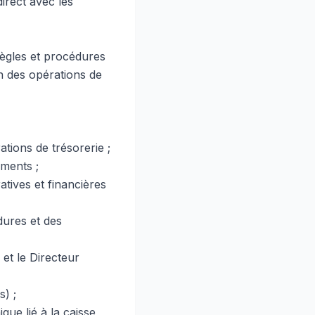
direct avec les
 règles et procédures
on des opérations de
ations de trésorerie ;
ements ;
tives et financières
dures et des
 et le Directeur
s) ;
ue lié à la caisse