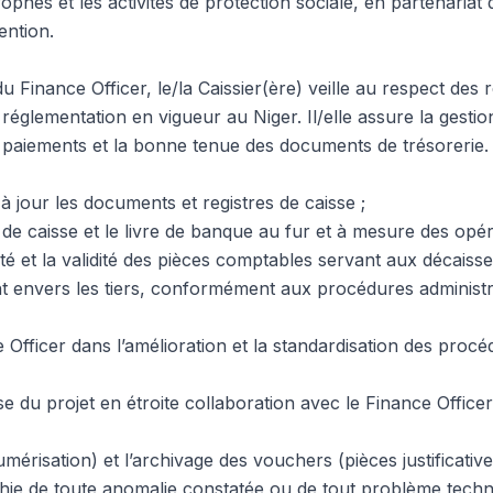
ophes et les activités de protection sociale, en partenariat 
ention.
u Finance Officer, le/la Caissier(ère) veille au respect des
 réglementation en vigueur au Niger. Il/elle assure la gesti
des paiements et la bonne tenue des documents de trésorerie.
à jour les documents et registres de caisse ;
re de caisse et le livre de banque au fur et à mesure des opér
ité et la validité des pièces comptables servant aux décaiss
t envers les tiers, conformément aux procédures administra
Officer dans l’amélioration et la standardisation des procé
sse du projet en étroite collaboration avec le Finance Officer
mérisation) et l’archivage des vouchers (pièces justificative
hie de toute anomalie constatée ou de tout problème techniq