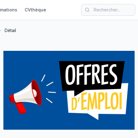
rmations
CVthèque
Détail