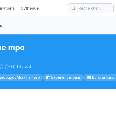
rmations
CVthèque
po
ne mpo
0.0 (0 avis)
adougou/Burkina Faso
Expérience: 5ans
Burkina Faso