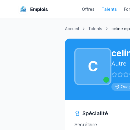
Emplois
Offres
Talents
Fo
Accueil
Talents
celine m
celi
C
Autre
Ouag
Spécialité
Secrétaire