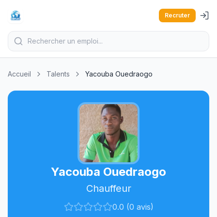
Recruter
Accueil
Talents
Yacouba Ouedraogo
Yacouba Ouedraogo
Chauffeur
0.0 (0 avis)