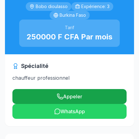
Bobo dioulasso
Expérience: 3
Burkina Faso
Tarif
250000 F CFA Par mois
Spécialité
chauffeur professionnel
Appeler
WhatsApp