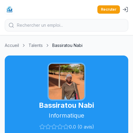
Recruter
Accueil
Talents
Bassiratou Nabi
Bassiratou Nabi
Informatique
0.0 (0 avis)