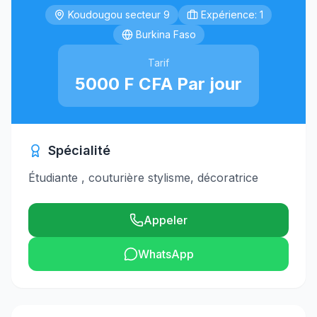
Koudougou secteur 9
Expérience: 1
Burkina Faso
Tarif
5000 F CFA Par jour
Spécialité
Étudiante , couturière stylisme, décoratrice
Appeler
WhatsApp