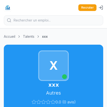
Recruter
Accueil
Talents
xxx
X
xxx
Autres
0.0 (0 avis)