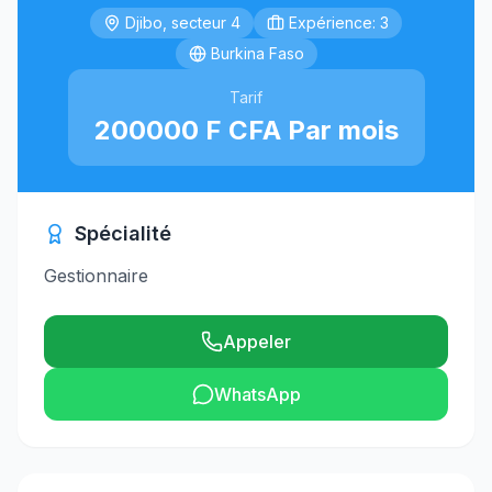
Djibo, secteur 4
Expérience: 3
Burkina Faso
Tarif
200000 F CFA Par mois
Spécialité
Gestionnaire
Appeler
WhatsApp