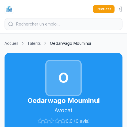
Recruter
Accueil
Talents
Oedarwago Mouminui
O
Oedarwago Mouminui
Avocat
0.0 (0 avis)