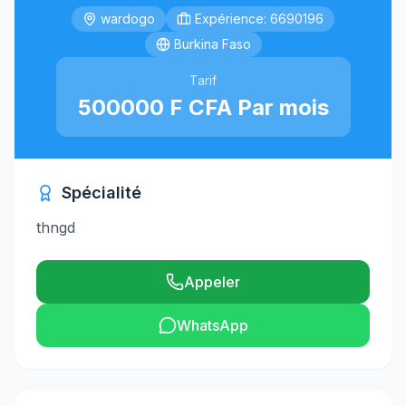
wardogo
Expérience: 6690196
Burkina Faso
Tarif
500000 F CFA Par mois
Spécialité
thngd
Appeler
WhatsApp