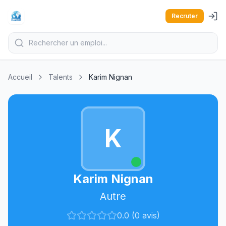
Recruter
Accueil
Talents
Karim Nignan
K
Karim Nignan
Autre
0.0 (0 avis)