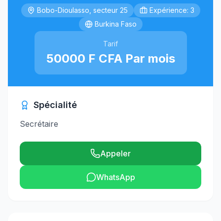
Bobo-Dioulasso, secteur 25
Expérience: 3
Burkina Faso
Tarif
50000 F CFA Par mois
Spécialité
Secrétaire
Appeler
WhatsApp