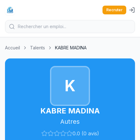
Recruter
Accueil
Talents
KABRE MADINA
K
KABRE MADINA
Autres
0.0 (0 avis)