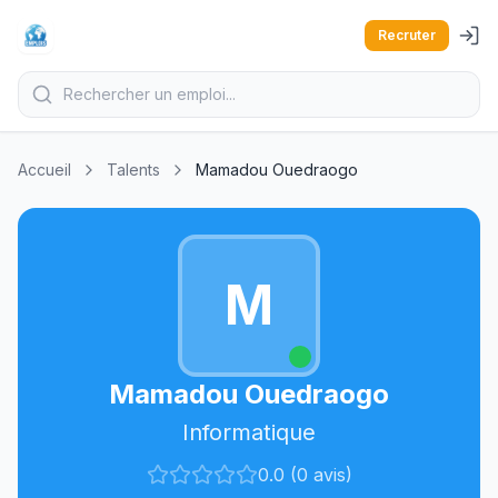
Recruter
Accueil
Talents
Mamadou Ouedraogo
M
Mamadou Ouedraogo
Informatique
0.0 (0 avis)