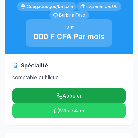
Ouagadougou/karpala
Expérience: 06
Burkina Faso
Tarif
000 F CFA Par mois
Spécialité
comptable publique
Appeler
WhatsApp