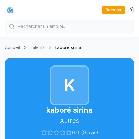
Recruter
Accueil
Talents
kaboré sirina
K
kaboré sirina
Autres
0.0 (0 avis)