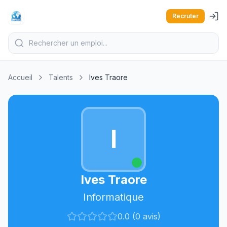
Recruter
Accueil
Talents
Ives Traore
I
Ives Traore
Informatique
0.0 (0 avis)