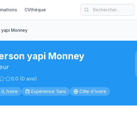
rmations
CVthèque
 yapi Monney
erson yapi Monney
eur
0.0 (0 avis)
 d, Ivoire
Expérience: 5ans
Côte d'Ivoire