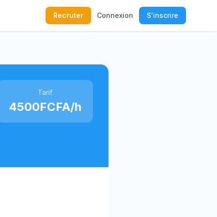
Recruter
Connexion
S'inscrire
Tarif
4500FCFA/h