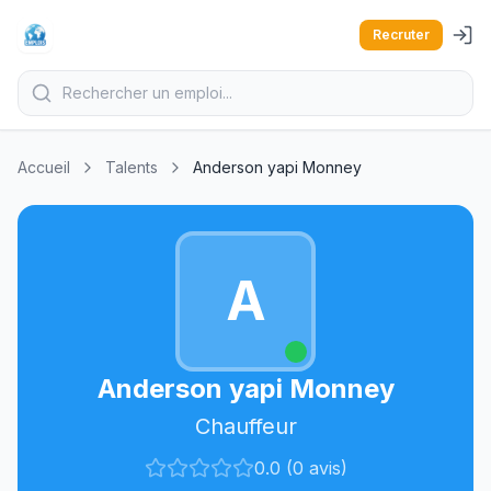
Recruter
Accueil
Talents
Anderson yapi Monney
A
Anderson yapi Monney
Chauffeur
0.0 (0 avis)