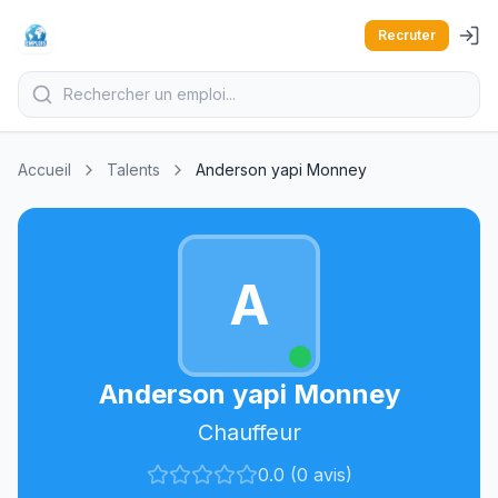
Recruter
Accueil
Talents
Anderson yapi Monney
A
Anderson yapi Monney
Chauffeur
0.0 (0 avis)