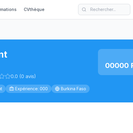
rmations
CVthèque
nt
00000 F
0.0 (0 avis)
t
Expérience: 000
Burkina Faso