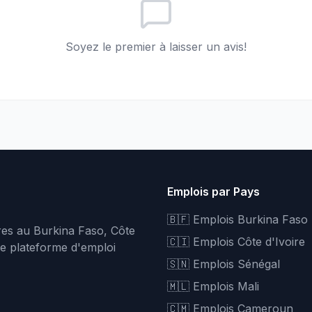
Soyez le premier à laisser un avis!
Emplois par Pays
🇧🇫 Emplois Burkina Faso
fres au Burkina Faso, Côte
🇨🇮 Emplois Côte d'Ivoire
re plateforme d'emploi
🇸🇳 Emplois Sénégal
🇲🇱 Emplois Mali
🇨🇲 Emplois Cameroun