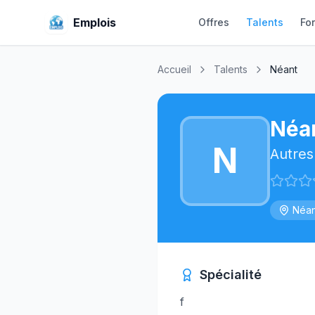
Emplois
Offres
Talents
Fo
Accueil
Talents
Néant
Néa
N
Autres
Néan
Spécialité
f