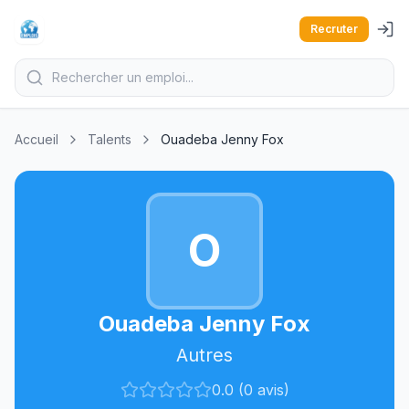
Recruter
Accueil
Talents
Ouadeba Jenny Fox
O
Ouadeba Jenny Fox
Autres
0.0 (0 avis)