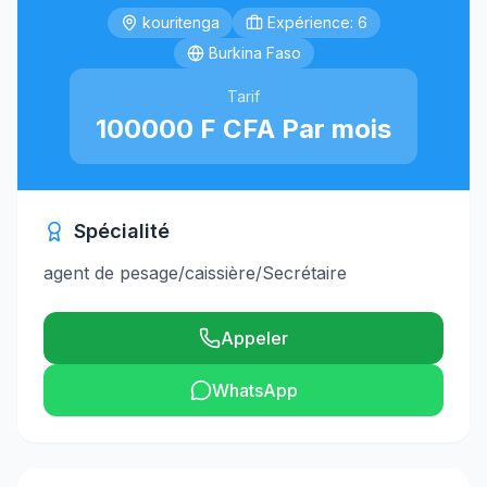
kouritenga
Expérience: 6
Burkina Faso
Tarif
100000 F CFA Par mois
Spécialité
agent de pesage/caissière/Secrétaire
Appeler
WhatsApp