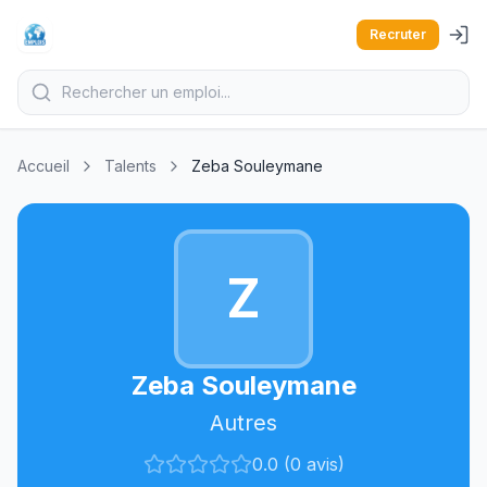
Recruter
Accueil
Talents
Zeba Souleymane
Z
Zeba Souleymane
Autres
0.0 (0 avis)