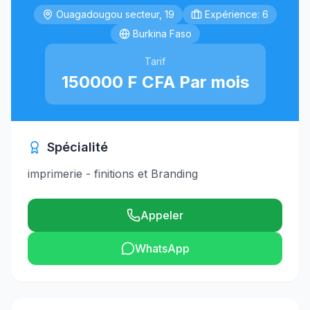
Ouagadougou secteur, 19
Expérience: 6
Burkina Faso
Tarif
150000 F CFA Par mois
Spécialité
imprimerie - finitions et Branding
Appeler
WhatsApp