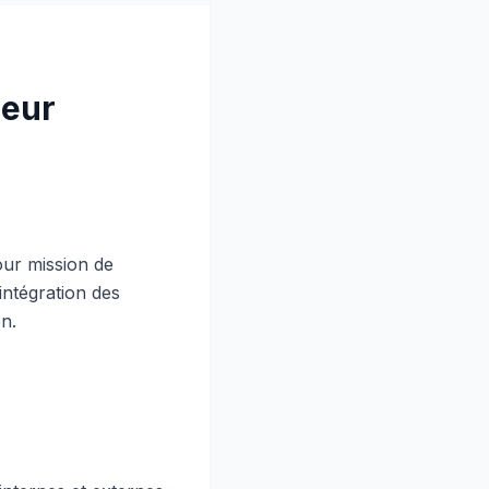
peur
our mission de
’intégration des
n.