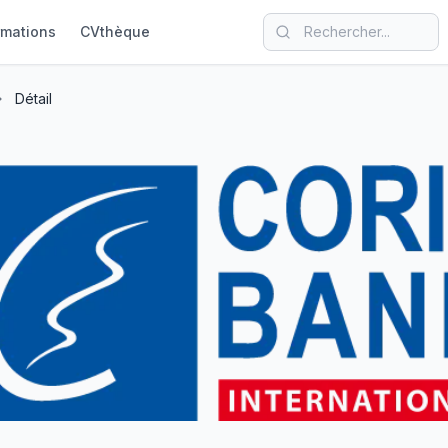
rmations
CVthèque
Détail