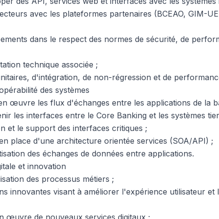
per des API, services web et interfaces avec les systèmes i
ecteurs avec les plateformes partenaires (BCEAO, GIM-U
pements dans le respect des normes de sécurité, de perfor
ation technique associée ;
unitaires, d'intégration, de non-régression et de performanc
eropérabilité des systèmes
en œuvre les flux d'échanges entre les applications de la 
ir les interfaces entre le Core Banking et les systèmes tier
n et le support des interfaces critiques ;
 en place d'une architecture orientée services (SOA/API) ;
atisation des échanges de données entre applications.
itale et innovation
alisation des processus métiers ;
s innovantes visant à améliorer l'expérience utilisateur et l'
 en œuvre de nouveaux services digitaux ;