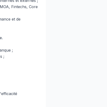
nternes et externes ;
EMOA, Fintechs, Core
mance et de
e.
banque ;
s ;
efficacité