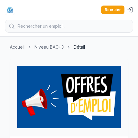
Recruter
Accueil
Niveau BAC+3
Détail