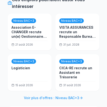
intéresser
Niveau BAC+3
Niveau BAC+3
Association E-
VISTA ASSURANCES
CHANGER recrute
recrute un
un(e) Gestionnaire
Responsable Bureau
financier(ère)
Direct Bobo, chargé
21 août 2026
31 juil. 2028
de la Bancassurance
H/F
Niveau BAC+3
Niveau BAC+3
Logisticien
CICA-RE recrute un
Assistant en
Trésorerie
15 août 2026
31 août 2026
Voir plus d'offres : Niveau BAC+3