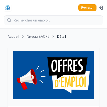
Recruter
Accueil
Niveau BAC+5
Détail