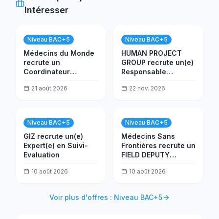
intéresser
Niveau BAC+5
Niveau BAC+5
Médecins du Monde
HUMAN PROJECT
recrute un
GROUP recrute un(e)
Coordinateur
Responsable
général
Financier et
21 août 2026
22 nov. 2026
Comptable
Niveau BAC+5
Niveau BAC+5
GIZ recrute un(e)
Médecins Sans
Expert(e) en Suivi-
Frontières recrute un
Evaluation
FIELD DEPUTY
FINANCE
10 août 2026
10 août 2026
COORDINATOR
Voir plus d'offres : Niveau BAC+5