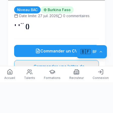
Niveau BAC
Burkina Faso
Date limite: 27 juil. 2026
0 commentaires
' ' ́ ́ ()
Commander un CV
🇧🇫
BF
Commander une lettre de
motivation
Accueil
Talents
Formations
Recruteur
Connexion
Postuler