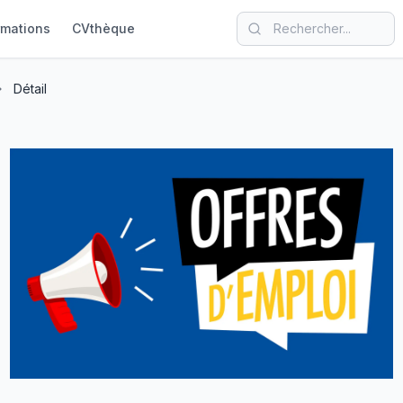
rmations
CVthèque
Détail