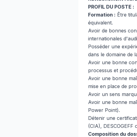
PROFIL DU POSTE :
Formation :
Être titu
équivalent.
Avoir de bonnes co
internationales d'audi
Posséder une expérie
dans le domaine de la
Avoir une bonne conn
processus et procédu
Avoir une bonne maîtri
mise en place de proc
Avoir un sens marqué d
Avoir une bonne maît
Power Point).
Détenir une certifica
(CIA), DESCOGEFF ou 
Composition du doss