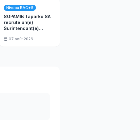
Niveau BAC+5
SOPAMIB Taparko SA
recrute un(e)
Surintendant(e)
sénior(e), usine
07 août 2026
opération