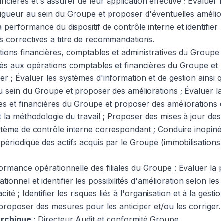
nancières et s'assurer de leur application effective ; Evaluer
vigueur au sein du Groupe et proposer d'éventuelles amélior
 performance du dispositif de contrôle interne et identifier 
 correctives à titre de recommandations.
ions financières, comptables et administratives du Groupe : 
 liés aux opérations comptables et financières du Groupe 
r ; Évaluer les systèmes d'information et de gestion ainsi q
au sein du Groupe et proposer des améliorations ; Évaluer la 
s et financières du Groupe et proposer des améliorations d
t la méthodologie du travail ; Proposer des mises à jour de
tème de contrôle interne correspondant ; Conduire inopiné
 périodique des actifs acquis par le Groupe (immobilisations
formance opérationnelle des filiales du Groupe : Evaluer l
ationnel et identifier les possibilités d'amélioration selon le
acité ; Identifier les risques liés à l'organisation et à la gest
 proposer des mesures pour les anticiper et/ou les corriger.
rchique :
Directeur Audit et conformité Groupe.