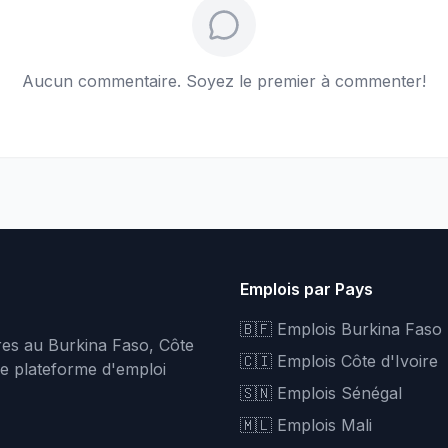
Aucun commentaire. Soyez le premier à commenter!
Emplois par Pays
🇧🇫 Emplois Burkina Faso
fres au Burkina Faso, Côte
🇨🇮 Emplois Côte d'Ivoire
re plateforme d'emploi
🇸🇳 Emplois Sénégal
🇲🇱 Emplois Mali