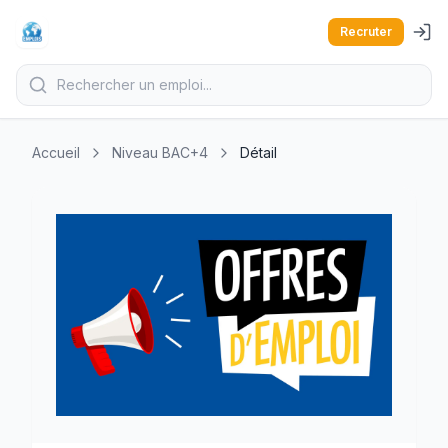
Recruter
Accueil
Niveau BAC+4
Détail