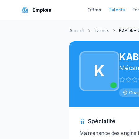
Emplois
Offres
Talents
Fo
Accueil
Talents
KABORE 
KAB
K
Mécan
Oua
Spécialité
Maintenance des engins l