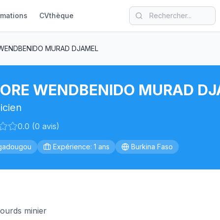
rmations
CVthèque
WENDBENIDO MURAD DJAMEL
ORE WENDBENIDO MURAD DJ
icien
0.0 (0 avis)
gadougou
Expérience: 1 ans
Burkina Faso
ourds minier