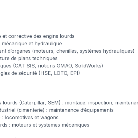
 et corrective des engins lourds
on mécanique et hydraulique
t d’organes (moteurs, chenilles, systèmes hydrauliques)
cture de plans techniques
chniques (CAT SIS, notions GMAO, SolidWorks)
règles de sécurité (HSE, LOTO, EPI)
s lourds (Caterpillar, SEM) : montage, inspection, mainten
dustriel (cimenterie) : maintenance d’équipements
e : locomotives et wagons
urds : moteurs et systèmes mécaniques