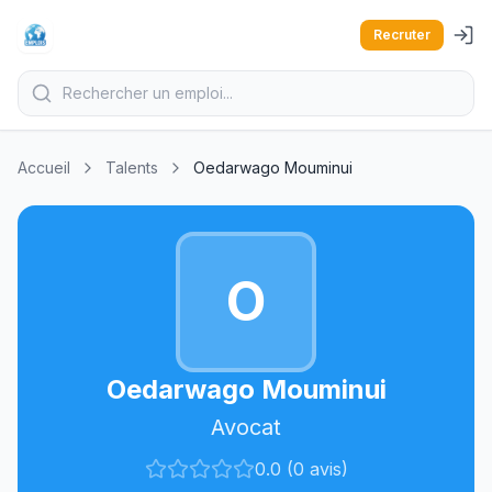
Recruter
Accueil
Talents
Oedarwago Mouminui
O
Oedarwago Mouminui
Avocat
0.0 (0 avis)