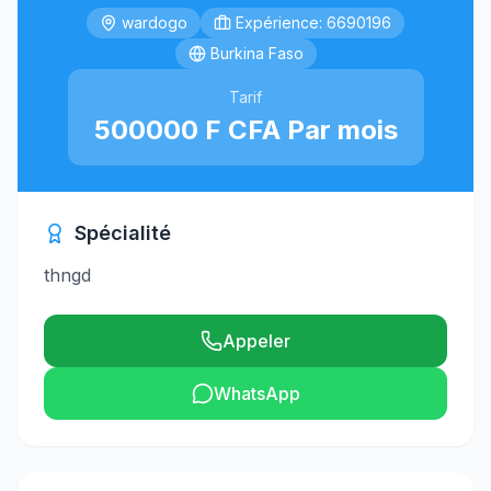
wardogo
Expérience: 6690196
Burkina Faso
Tarif
500000 F CFA Par mois
Spécialité
thngd
Appeler
WhatsApp