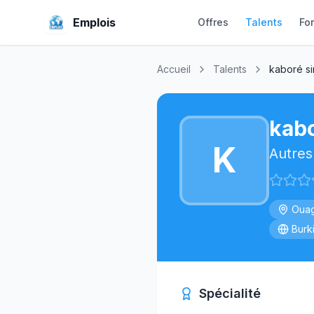
Emplois
Offres
Talents
Fo
Accueil
Talents
kaboré si
kabo
K
Autres
Ouag
Burk
Spécialité