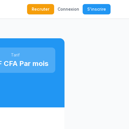
Recruter
Connexion
S'inscrire
Tarif
F CFA Par mois