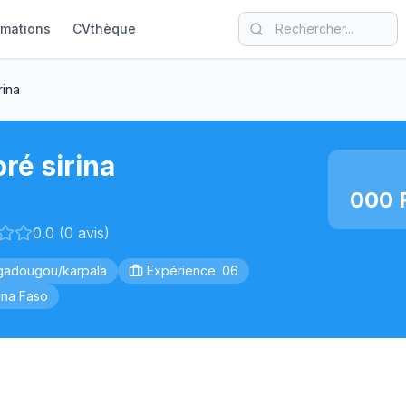
rmations
CVthèque
rina
ré sirina
000 
0.0 (0 avis)
adougou/karpala
Expérience: 06
ina Faso