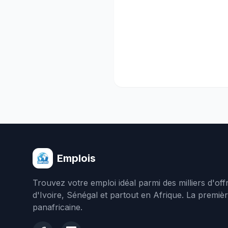
Emplois
Trouvez votre emploi idéal parmi des milliers d'of
d'Ivoire, Sénégal et partout en Afrique. La premiè
panafricaine.