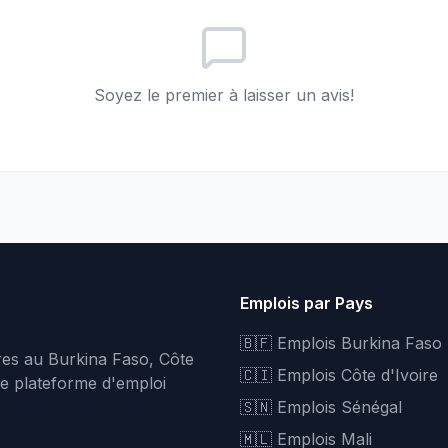
Soyez le premier à laisser un avis!
Emplois par Pays
🇧🇫 Emplois Burkina Faso
fres au Burkina Faso, Côte
🇨🇮 Emplois Côte d'Ivoire
re plateforme d'emploi
🇸🇳 Emplois Sénégal
🇲🇱 Emplois Mali