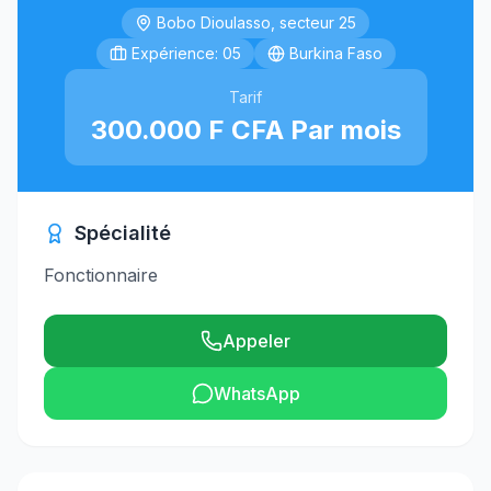
Bobo Dioulasso, secteur 25
Expérience: 05
Burkina Faso
Tarif
300.000 F CFA Par mois
Spécialité
Fonctionnaire
Appeler
WhatsApp