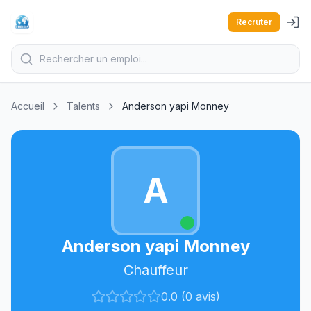
Recruter
Accueil
Talents
Anderson yapi Monney
A
Anderson yapi Monney
Chauffeur
0.0 (0 avis)