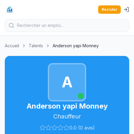
Recruter
Accueil
Talents
Anderson yapi Monney
A
Anderson yapi Monney
Chauffeur
0.0 (0 avis)