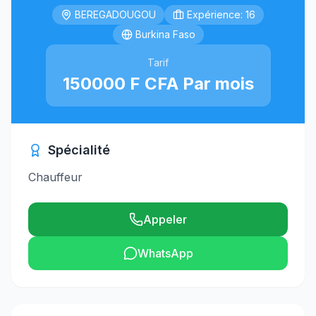
BEREGADOUGOU
Expérience: 16
Burkina Faso
Tarif
150000 F CFA Par mois
Spécialité
Chauffeur
Appeler
WhatsApp