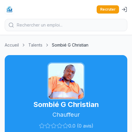
Recruter
Accueil
Talents
Sombié G Christian
Sombié G Christian
Chauffeur
0.0 (0 avis)