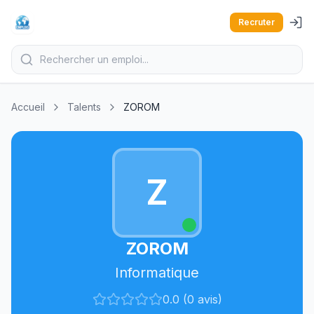
Recruter
Accueil
Talents
ZOROM
Z
ZOROM
Informatique
0.0 (0 avis)