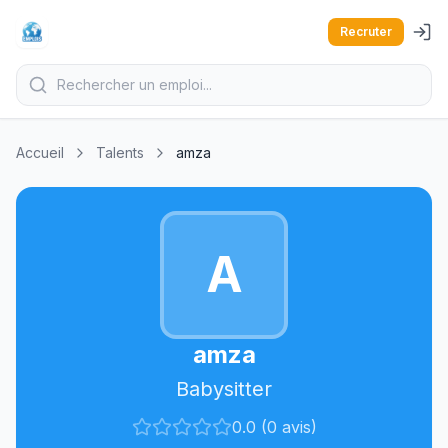
Recruter
Accueil
Talents
amza
A
amza
Babysitter
0.0 (0 avis)