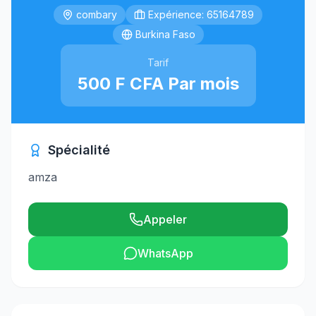
combary
Expérience: 65164789
Burkina Faso
Tarif
500 F CFA Par mois
Spécialité
amza
Appeler
WhatsApp