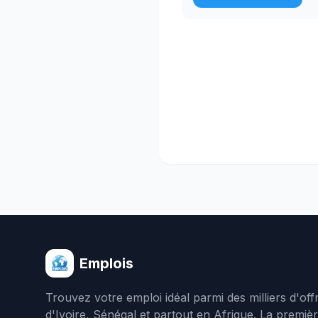
Emplois
Trouvez votre emploi idéal parmi des milliers d'of
d'Ivoire, Sénégal et partout en Afrique. La premiè