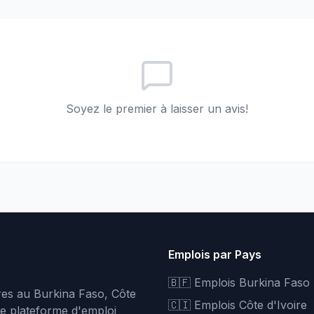
Soyez le premier à laisser un avis!
Emplois par Pays
🇧🇫 Emplois Burkina Faso
fres au Burkina Faso, Côte
🇨🇮 Emplois Côte d'Ivoire
re plateforme d'emploi