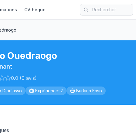
rmations
CVthèque
edraogo
ao Ouedraogo
nant
0.0 (0 avis)
 Dioulasso
Expérience: 2
Burkina Faso
ques