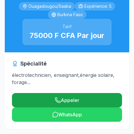
Ouagadougou/Saaba
Expérience: 5
Burkina Faso
Tarif
75000 F CFA Par jour
Spécialité
électrotechnicien, enseignant,énergie solaire,
forage...
Appeler
WhatsApp