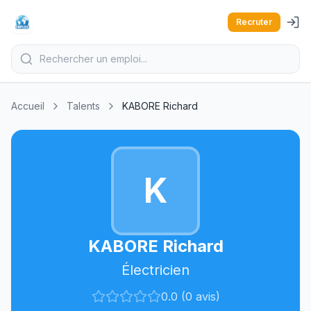
Recruter
Accueil
Talents
KABORE Richard
K
KABORE Richard
Électricien
0.0 (0 avis)