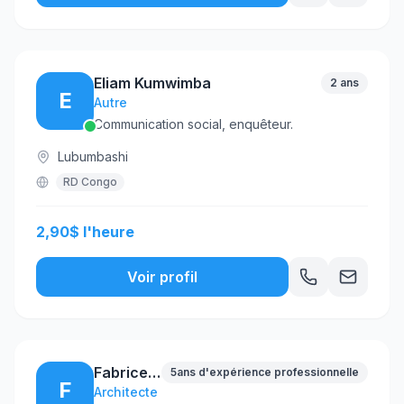
Eliam Kumwimba
2 ans
E
Autre
Communication social, enquêteur.
Lubumbashi
RD Congo
2,90$ l'heure
Voir profil
Fabrice Youmanli YONLI
5ans d'expérience professionnelle
F
Architecte