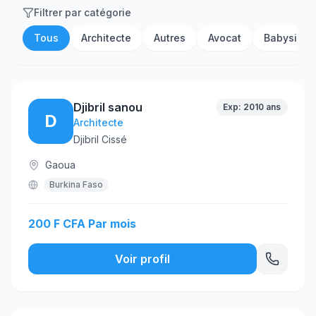
Filtrer par catégorie
Tous
Architecte
Autres
Avocat
Babysitter
Djibril sanou
Exp: 2010 ans
D
Architecte
Djibril Cissé
Gaoua
Burkina Faso
200 F CFA Par mois
Voir profil