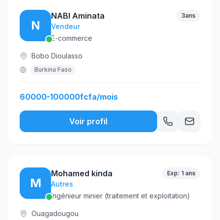
NABI Aminata
3ans
N
Vendeur
E-commerce
Bobo Dioulasso
Burkina Faso
60000-100000fcfa/mois
Voir profil
Mohamed kinda
Exp: 1 ans
M
Autres
Ingénieur minier (traitement et exploitation)
Ouagadougou