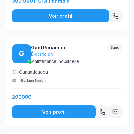
300.000 F CFA Par mois
Voir profil
Gael Rouamba
6ans
G
Électricien
Maintenance industrielle
Ouagadougou
Burkina Faso
200000
Voir profil