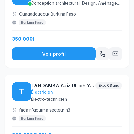
Conception architectural, Design, Aménagement intérieur et extérieur, Art et Sculpture, Santé,Sécurité au travail (miner,BTP)
Ouagadougou/ Burkina Faso
Burkina Faso
350.000f
Voir profil
TANDAMBA Aziz Ulrich Youmandia
Exp: 03 ans
T
Électricien
Électro-technicien
fada n'gourma secteur n3
Burkina Faso