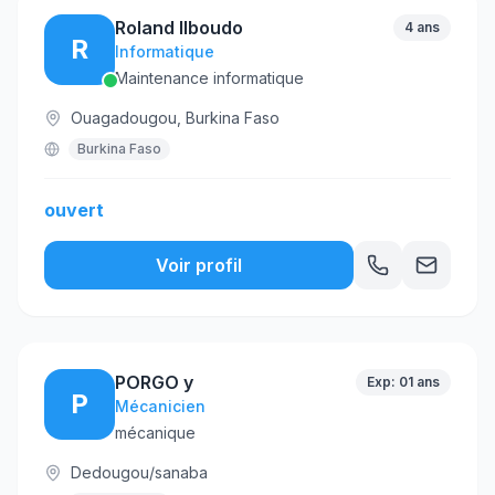
Roland Ilboudo
4 ans
R
Informatique
Maintenance informatique
Ouagadougou, Burkina Faso
Burkina Faso
ouvert
Voir profil
PORGO y
Exp: 01 ans
P
Mécanicien
mécanique
Dedougou/sanaba