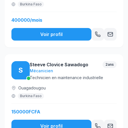
Burkina Faso
400000/mois
Voir profil
Steeve Clovice Sawadogo
2ans
S
Mécanicien
Technicien en maintenance industrielle
Ouagadougou
Burkina Faso
150000FCFA
Voir profil