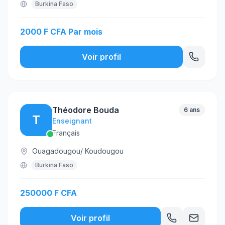
Burkina Faso
2000 F CFA Par mois
Voir profil
Théodore Bouda
6 ans
T
Enseignant
Français
Ouagadougou/ Koudougou
Burkina Faso
250000 F CFA
Voir profil