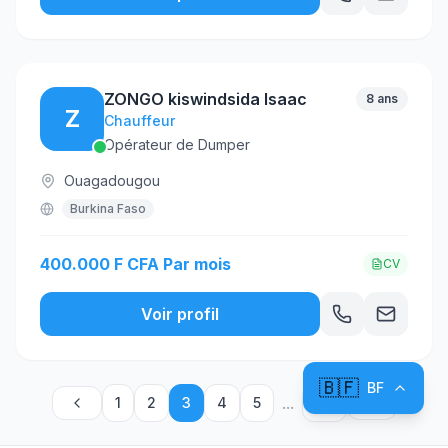
ZONGO kiswindsida Isaac
8 ans
Z
Chauffeur
Opérateur de Dumper
Ouagadougou
Burkina Faso
400.000 F CFA Par mois
CV
Voir profil
🇧🇫
BF
...
1
2
3
4
5
24