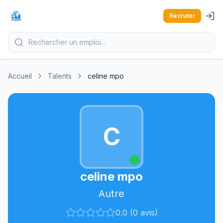
Recruter
Accueil
Talents
celine mpo
C
celine mpo
Autre
0.0 (0 avis)