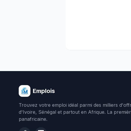
Emplois
Trouvez votre emploi idéal parmi des milliers d'of
d'Ivoire, Sénégal et partout en Afrique. La premiè
panafricaine.