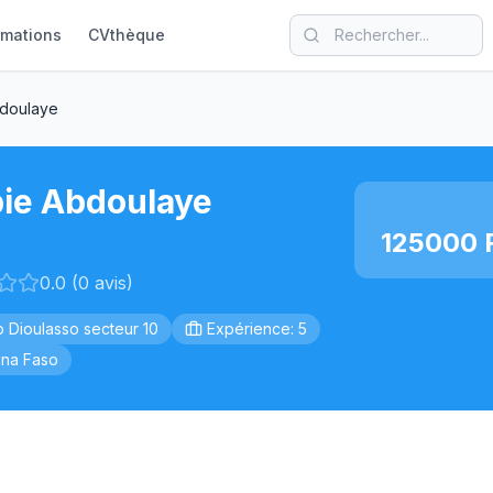
rmations
CVthèque
bdoulaye
bie Abdoulaye
125000 
0.0 (0 avis)
 Dioulasso secteur 10
Expérience: 5
ina Faso