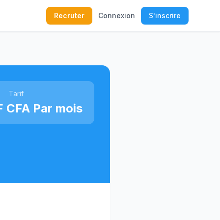
Recruter
Connexion
S'inscrire
Tarif
F CFA Par mois