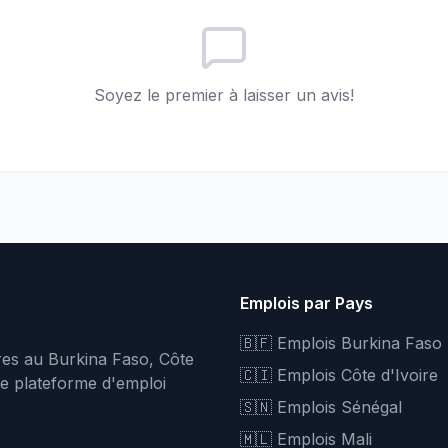
Soyez le premier à laisser un avis!
Emplois par Pays
🇧🇫 Emplois Burkina Faso
fres au Burkina Faso, Côte
🇨🇮 Emplois Côte d'Ivoire
re plateforme d'emploi
🇸🇳 Emplois Sénégal
🇲🇱 Emplois Mali