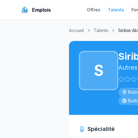
Emplois
Offres
Talents
Fo
Accueil
Talents
Siribie A
Siri
S
Autres
Bobo
Burk
Spécialité