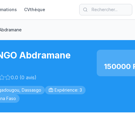
rmations
CVthèque
bdramane
GO Abdramane
150000 
0.0 (0 avis)
gadougou, Dassasgo
Expérience: 3
ina Faso