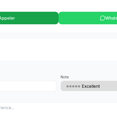
Appeler
What
Note