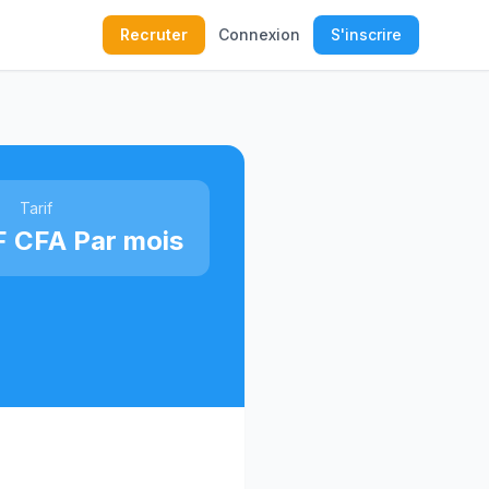
Recruter
Connexion
S'inscrire
Tarif
F CFA Par mois