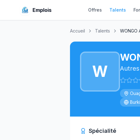
Emplois
Offres
Talents
Fo
Accueil
Talents
WONGO A
WON
W
Autres
Oua
Burk
Spécialité