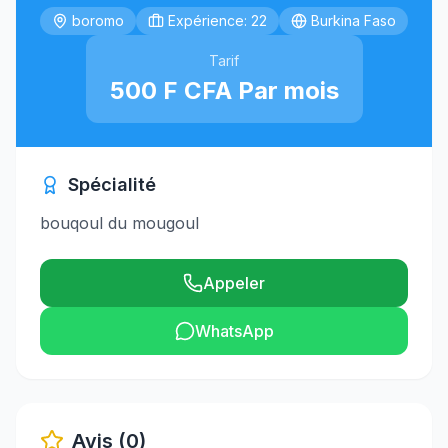
boromo
Expérience: 22
Burkina Faso
Tarif
500 F CFA Par mois
Spécialité
bouqoul du mougoul
Appeler
WhatsApp
Avis (0)