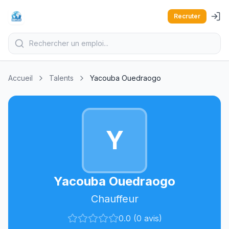
Recruter
Accueil
Talents
Yacouba Ouedraogo
Y
Yacouba Ouedraogo
Chauffeur
0.0 (0 avis)