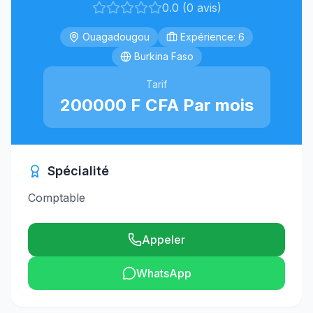
0.0 (0 avis)
Ouagadougou
Expérience: 6
Burkina Faso
Tarif
200000 F CFA Par mois
Spécialité
Comptable
Appeler
WhatsApp