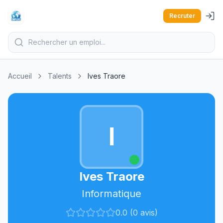
Recruter
Accueil
Talents
Ives Traore
I
Ives Traore
Informatique
0.0 (0 avis)