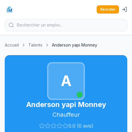
Recruter
Accueil
Talents
Anderson yapi Monney
A
Anderson yapi Monney
Chauffeur
0.0 (0 avis)