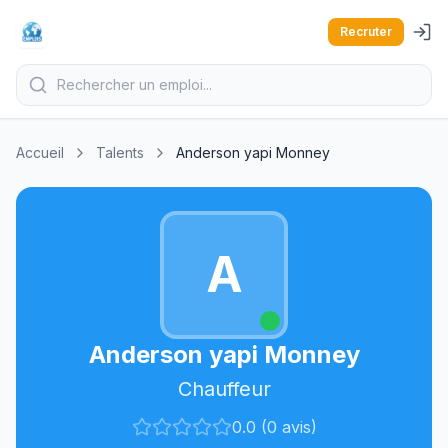
Recruter
Accueil
Talents
Anderson yapi Monney
A
Anderson yapi Monney
Chauffeur
0.0 (0 avis)