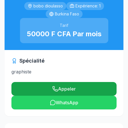
bobo dioulasso
Expérience: 1
Burkina Faso
Tarif
50000 F CFA Par mois
Spécialité
graphiste
Appeler
WhatsApp