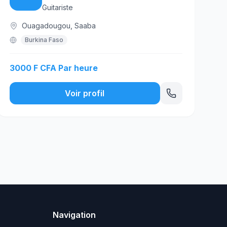
Guitariste
Ouagadougou, Saaba
Burkina Faso
3000 F CFA Par heure
Voir profil
Navigation