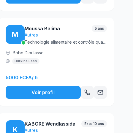
Moussa Balima
5 ans
M
Autres
Technologie alimentaire et contrôle qualité
Bobo Dioulasso
Burkina Faso
5000 FCFA/ h
Voir profil
KABORE Wendlassida
Exp: 10 ans
K
Autres