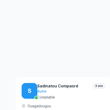
Sadinatou Compaoré
3 ans
S
Autre
Comptable
Ouagadougou