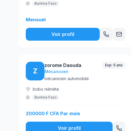
Burkina Faso
Mensuel
Voir profil
zorome Daouda
Exp: 5 ans
Z
Mécanicien
mécanicien automobile
bobo niènèta
Burkina Faso
200000 F CFA Par mois
Voir profil