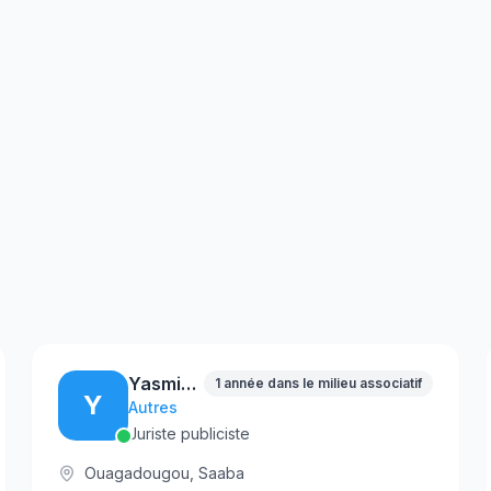
Yasmine floria MONKA
1 année dans le milieu associatif
Y
Autres
Juriste publiciste
Ouagadougou, Saaba