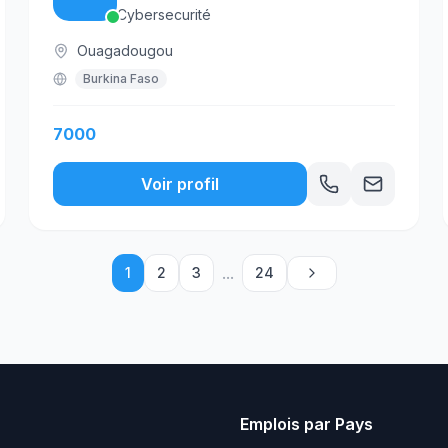
Cybersecurité
Ouagadougou
Burkina Faso
7000
Voir profil
...
1
2
3
24
Emplois par Pays