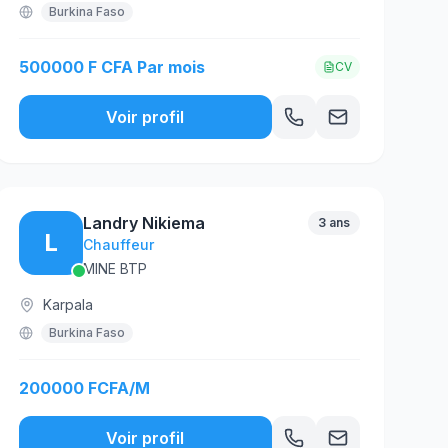
Burkina Faso
500000 F CFA Par mois
CV
Voir profil
Landry Nikiema
3 ans
L
Chauffeur
MINE BTP
Karpala
Burkina Faso
200000 FCFA/M
Voir profil