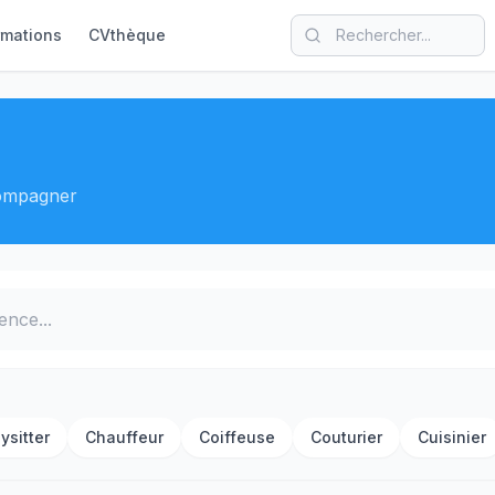
rmations
CVthèque
compagner
ysitter
Chauffeur
Coiffeuse
Couturier
Cuisinier