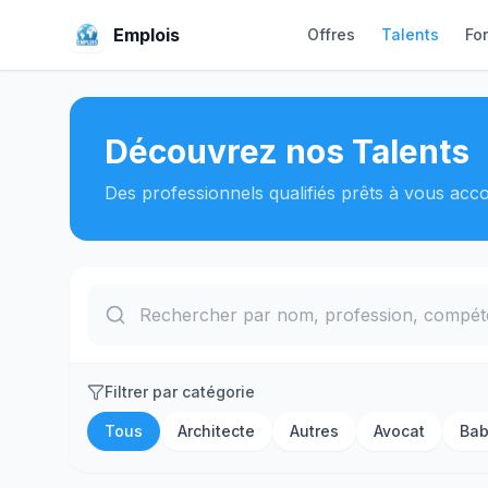
Emplois
Offres
Talents
Fo
Découvrez nos Talents
Des professionnels qualifiés prêts à vous ac
Filtrer par catégorie
Tous
Architecte
Autres
Avocat
Bab