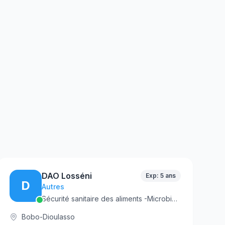
DAO Losséni
Exp: 5 ans
D
Autres
Sécurité sanitaire des aliments -Microbiologie- Technologie agroalimentaire - Management qualité
Bobo-Dioulasso