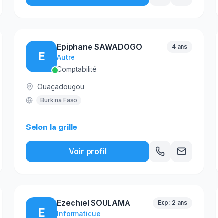
Epiphane SAWADOGO
4 ans
E
Autre
Comptabilité
Ouagadougou
Burkina Faso
Selon la grille
Voir profil
Ezechiel SOULAMA
Exp: 2 ans
E
Informatique