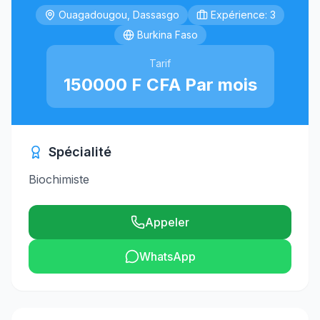
Ouagadougou, Dassasgo
Expérience: 3
Burkina Faso
Tarif
150000 F CFA Par mois
Spécialité
Biochimiste
Appeler
WhatsApp