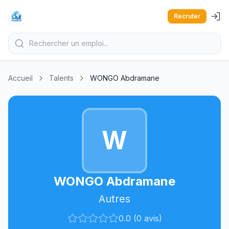
Recruter
Accueil
Talents
WONGO Abdramane
W
WONGO Abdramane
Autres
0.0 (0 avis)